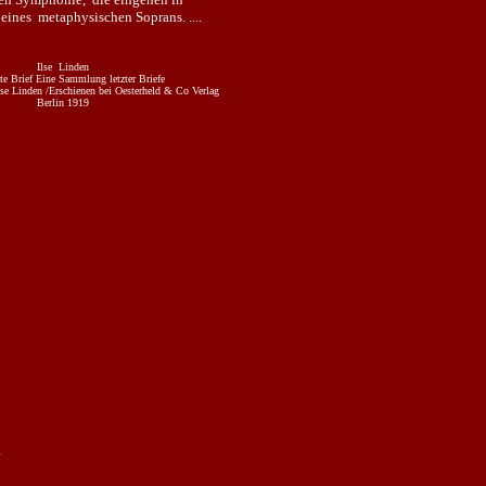
 eines metaphysischen Soprans. ....
Ilse Linden
te Brief Eine Sammlung letzter Briefe
se Linden /Erschienen bei Oesterheld & Co Verlag
Berlin 1919
N