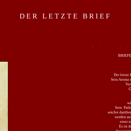
DER LETZTE BRIEF
Der l
BRIEF
Der letzte 
Sein Aroma is
Vert
G
wi
Sein Patho
wächst darüber
werden au
einer 
Es ist 
der neunt