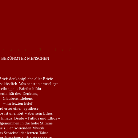
etzte Brief
E BERÜHMTER MENSCHEN
Brief: der königliche aller Briefe.
t köstlich. Was sonst in armseliger
eilung aus Briefen blüht:
enialität des Denkens,
Glaubens Liebens
– im letzten Brief
rd er zu einer Synthese.
s ist unerhört - aber sein Ethos
 hinaus. Beide – Pathos und Ethos –
fgenommen in die hohe Stimme
nie zu entwirrenden Mystik.
das Schicksal der letzten Takte
en Symphonie, die eingehen in